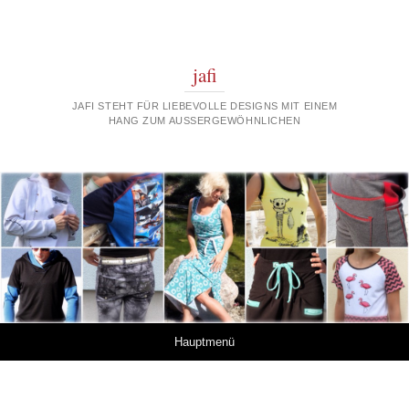
jafi
JAFI STEHT FÜR LIEBEVOLLE DESIGNS MIT EINEM
HANG ZUM AUSSERGEWÖHNLICHEN
Springe zum Inhalt
Hauptmenü