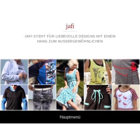
jafi
JAFI STEHT FÜR LIEBEVOLLE DESIGNS MIT EINEM
HANG ZUM AUSSERGEWÖHNLICHEN
Springe zum Inhalt
Hauptmenü