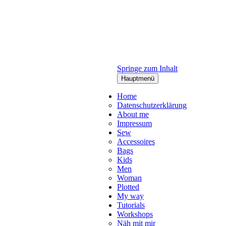
Springe zum Inhalt
Hauptmenü
Home
Datenschutzerklärung
About me
Impressum
Sew
Accessoires
Bags
Kids
Men
Woman
Plotted
My way
Tutorials
Workshops
Näh mit mir