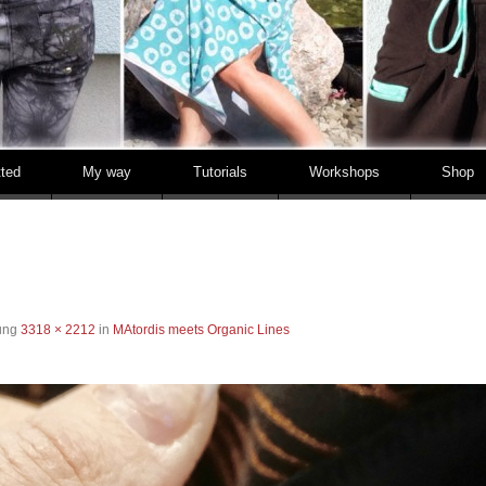
tted
My way
Tutorials
Workshops
Shop
sung
3318 × 2212
in
MAtordis meets Organic Lines