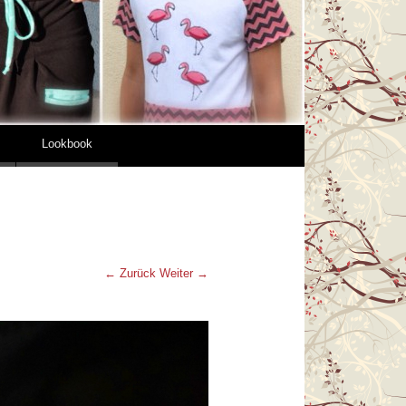
Lookbook
← Zurück
Weiter →