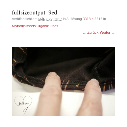
fullsizeoutput_9ed
Veröffentlicht am
in Auflösung
3318 × 2212
in
MÄRZ 22, 2017
MAtordis meets Organic Lines
← Zurück
Weiter →