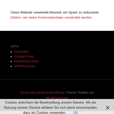
Diese Website verwendet Akismet, um Spam zu reduzieren.
Erfahre, wie deine Kommentardaten verarbeitet werden.
META
Anmelden
Eintrags-Feed
Kommentar-Feed
WordPress.org
Dieses Blog läuft mit WordPress
|
Theme: Reddle von
WordPress.com
.
Cookies erleichtern die Bereitstellung unserer Dienste. Mit der
Nutzung unserer Dienste erklären Sie sich damit einverstanden,
dass wir Cookies verwenden.
OK