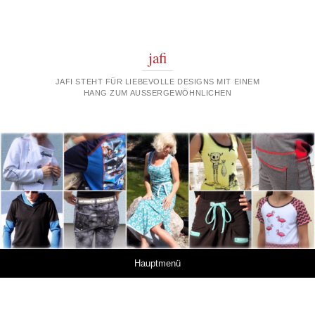
jafi
JAFI STEHT FÜR LIEBEVOLLE DESIGNS MIT EINEM
HANG ZUM AUSSERGEWÖHNLICHEN
Springe zum Inhalt
Hauptmenü