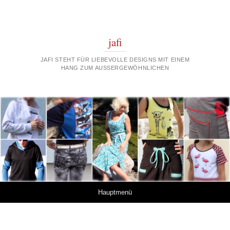
jafi
JAFI STEHT FÜR LIEBEVOLLE DESIGNS MIT EINEM
HANG ZUM AUSSERGEWÖHNLICHEN
Springe zum Inhalt
Hauptmenü