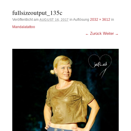
fullsizeoutput_135c
Veröffentlicht am
in Auflösung
2032 × 3612
in
AUGUST 16, 2017
Mandalatattoo
← Zurück
Weiter →