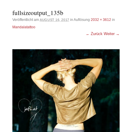
fullsizeoutput_135b
Veröffentlicht am
in Auflösung
2032 × 3612
in
AUGUST 16, 2017
Mandalatattoo
← Zurück
Weiter →