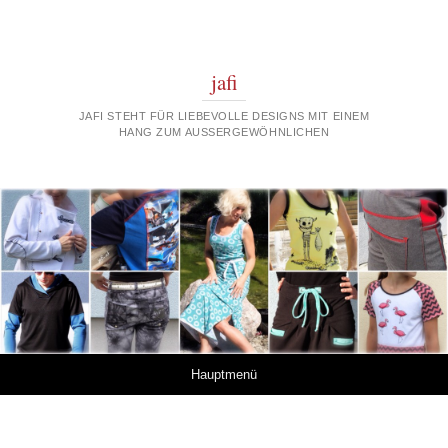
jafi
JAFI STEHT FÜR LIEBEVOLLE DESIGNS MIT EINEM
HANG ZUM AUSSERGEWÖHNLICHEN
Springe zum Inhalt
Hauptmenü