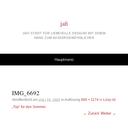
jafi
JAFI STEHT FÜR LIEBEVOLLE DESIGNS MIT EINEM
HANG ZUM AUSSERGEWÖHNLICHEN
Springe zum Inhalt
Hauptmenü
IMG_6692
Veröffentlicht am
in Auflösung
660 × 1174
in
Lizzy ist
JULI 15, 2015
„Top“ für den Sommer
← Zurück
Weiter →