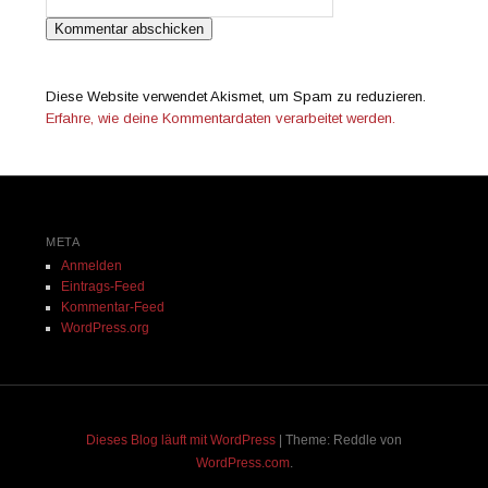
Diese Website verwendet Akismet, um Spam zu reduzieren.
Erfahre, wie deine Kommentardaten verarbeitet werden.
META
Anmelden
Eintrags-Feed
Kommentar-Feed
WordPress.org
Dieses Blog läuft mit WordPress
|
Theme: Reddle von
WordPress.com
.