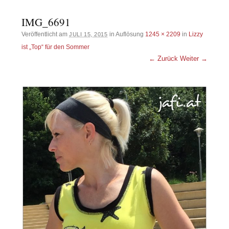
IMG_6691
Veröffentlicht am
in Auflösung
1245 × 2209
in
Lizzy
JULI 15, 2015
ist „Top“ für den Sommer
← Zurück
Weiter →