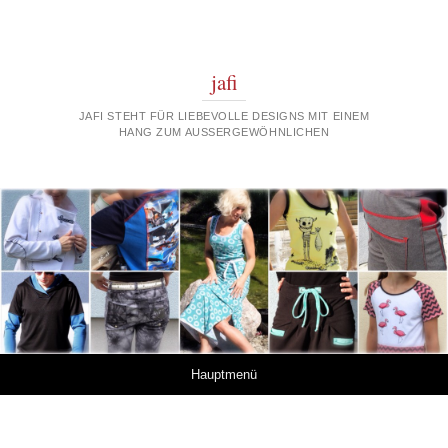
jafi
JAFI STEHT FÜR LIEBEVOLLE DESIGNS MIT EINEM
HANG ZUM AUSSERGEWÖHNLICHEN
Springe zum Inhalt
Hauptmenü