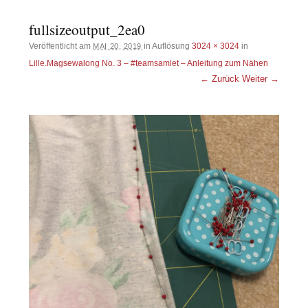
fullsizeoutput_2ea0
Veröffentlicht am
in Auflösung
3024 × 3024
in
MAI 20, 2019
Lille.Magsewalong No. 3 – #teamsamlet – Anleitung zum Nähen
← Zurück
Weiter →