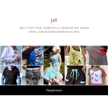
jafi
JAFI STEHT FÜR LIEBEVOLLE DESIGNS MIT EINEM
HANG ZUM AUSSERGEWÖHNLICHEN
Springe zum Inhalt
Hauptmenü