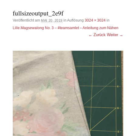
fullsizeoutput_2e9f
Veröffentlicht am
in Auflösung
3024 × 3024
in
MAI 20, 2019
Lille.Magsewalong No. 3 – #teamsamlet – Anleitung zum Nähen
← Zurück
Weiter →