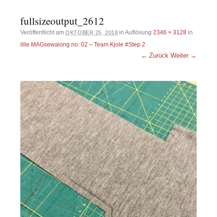
fullsizeoutput_2612
Veröffentlicht am
in Auflösung
2346 × 3128
in
OKTOBER 25, 2018
lille.MAGsewalong no. 02 – Team Kjole #Step 2
← Zurück
Weiter →