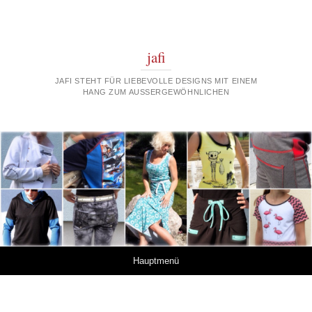
jafi
JAFI STEHT FÜR LIEBEVOLLE DESIGNS MIT EINEM
HANG ZUM AUSSERGEWÖHNLICHEN
Springe zum Inhalt
Hauptmenü