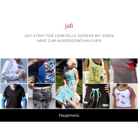
jafi
JAFI STEHT FÜR LIEBEVOLLE DESIGNS MIT EINEM
HANG ZUM AUSSERGEWÖHNLICHEN
Springe zum Inhalt
Hauptmenü