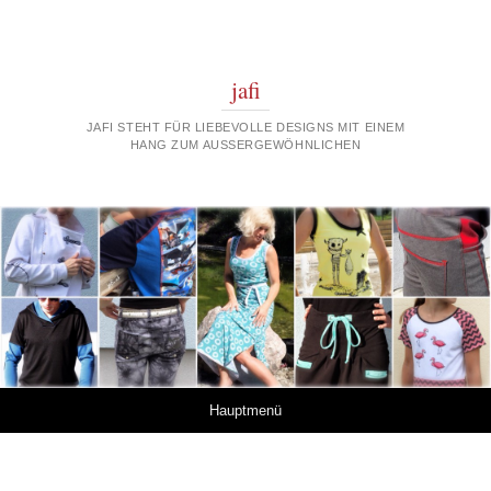
jafi
JAFI STEHT FÜR LIEBEVOLLE DESIGNS MIT EINEM
HANG ZUM AUSSERGEWÖHNLICHEN
Springe zum Inhalt
Hauptmenü