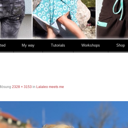
tted
My way
Tutorials
Workshops
Shop
flösung
2328 × 3153
in
Lalaleo meets me