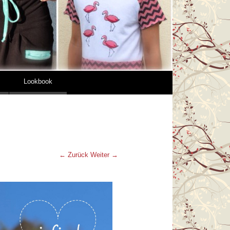
Lookbook
← Zurück
Weiter →