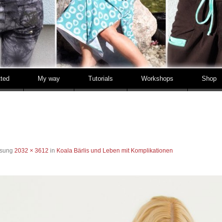
tted
My way
Tutorials
Workshops
Shop
ösung
2032 × 3612
in
Koala Bärlis und Leben mit Komplikationen