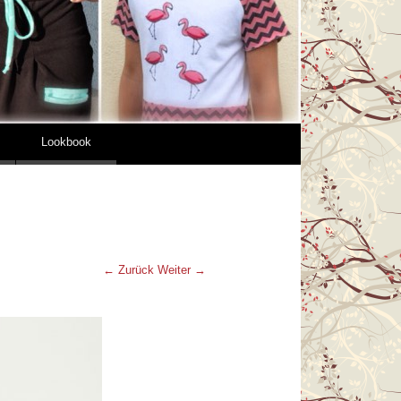
Lookbook
← Zurück
Weiter →