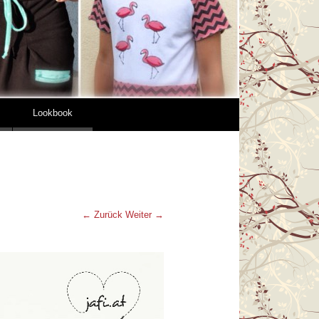
Lookbook
← Zurück
Weiter →