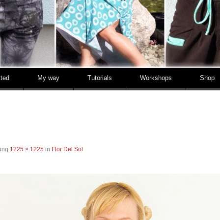
tted
My way
Tutorials
Workshops
Shop
sung
1225 × 1225
in
Flor Del Sol