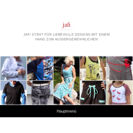
jafi
JAFI STEHT FÜR LIEBEVOLLE DESIGNS MIT EINEM
HANG ZUM AUSSERGEWÖHNLICHEN
Springe zum Inhalt
Hauptmenü