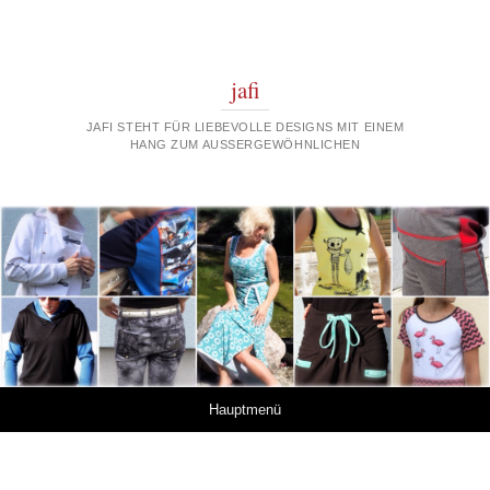
jafi
JAFI STEHT FÜR LIEBEVOLLE DESIGNS MIT EINEM
HANG ZUM AUSSERGEWÖHNLICHEN
Springe zum Inhalt
Hauptmenü