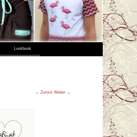
Lookbook
← Zurück
Weiter →