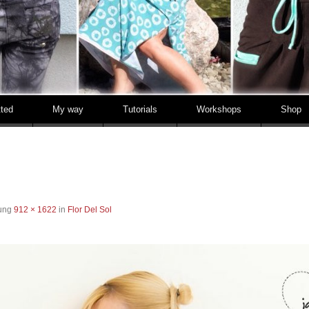
tted
My way
Tutorials
Workshops
Shop
sung
912 × 1622
in
Flor Del Sol