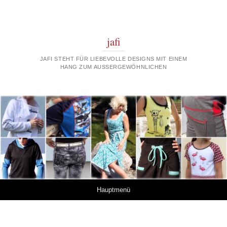
jafi
JAFI STEHT FÜR LIEBEVOLLE DESIGNS MIT EINEM
HANG ZUM AUSSERGEWÖHNLICHEN
Springe zum Inhalt
Hauptmenü