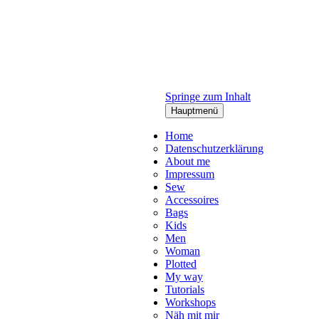
Springe zum Inhalt
Hauptmenü
Home
Datenschutzerklärung
About me
Impressum
Sew
Accessoires
Bags
Kids
Men
Woman
Plotted
My way
Tutorials
Workshops
Näh mit mir