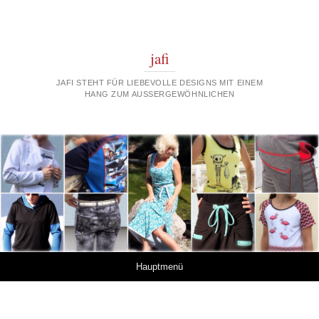
jafi
JAFI STEHT FÜR LIEBEVOLLE DESIGNS MIT EINEM
HANG ZUM AUSSERGEWÖHNLICHEN
Springe zum Inhalt
Hauptmenü