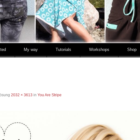
tted
My way
Tutorials
Workshops
Shop
lösung
2032 × 3613
in
You Are Stripe