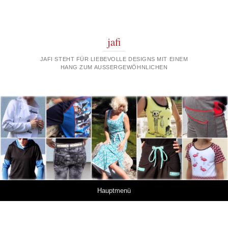
jafi
JAFI STEHT FÜR LIEBEVOLLE DESIGNS MIT EINEM
HANG ZUM AUSSERGEWÖHNLICHEN
Springe zum Inhalt
Hauptmenü