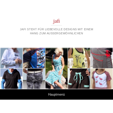
jafi
JAFI STEHT FÜR LIEBEVOLLE DESIGNS MIT EINEM
HANG ZUM AUSSERGEWÖHNLICHEN
Springe zum Inhalt
Hauptmenü