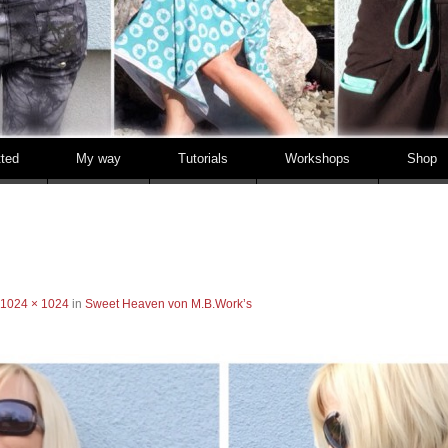
tted
My way
Tutorials
Workshops
Shop
g
1024 × 1024
in
Sweet Heaven von M.B.Work’s