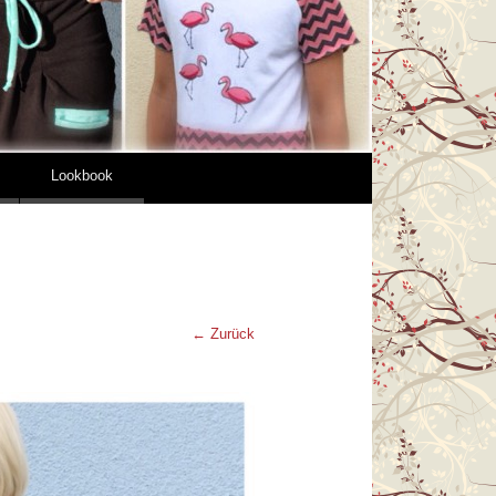
Lookbook
← Zurück