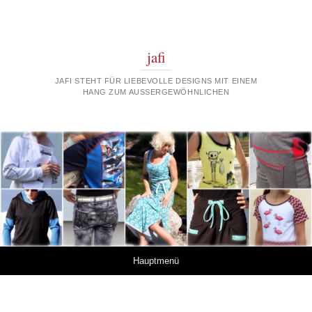
jafi
JAFI STEHT FÜR LIEBEVOLLE DESIGNS MIT EINEM
HANG ZUM AUSSERGEWÖHNLICHEN
Springe zum Inhalt
Hauptmenü