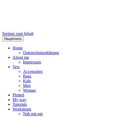
Springe zum Inhalt
Hauptmenü
Home
Datenschutzerklärung
About me
Impressum
Sew
Accessoires
Bags
Kids
Men
Woman
Plotted
My way
Tutorials
Workshops
Näh mit mir