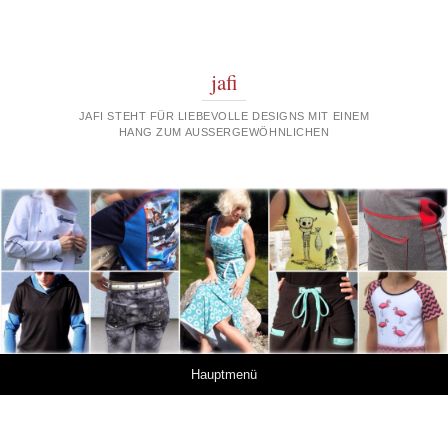
jafi
JAFI STEHT FÜR LIEBEVOLLE DESIGNS MIT EINEM
HANG ZUM AUSSERGEWÖHNLICHEN
Springe zum Inhalt
Hauptmenü