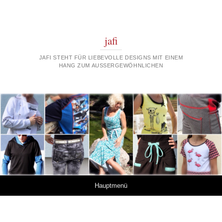
jafi
JAFI STEHT FÜR LIEBEVOLLE DESIGNS MIT EINEM
HANG ZUM AUSSERGEWÖHNLICHEN
Springe zum Inhalt
Hauptmenü