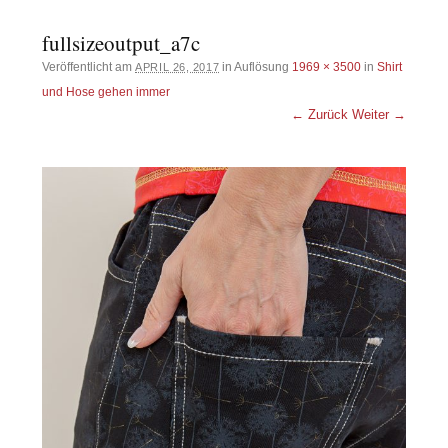
fullsizeoutput_a7c
Veröffentlicht am
in Auflösung
1969 × 3500
in
Shirt
APRIL 26, 2017
und Hose gehen immer
← Zurück
Weiter →