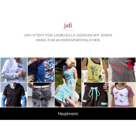
jafi
JAFI STEHT FÜR LIEBEVOLLE DESIGNS MIT EINEM
HANG ZUM AUSSERGEWÖHNLICHEN
Springe zum Inhalt
Hauptmenü