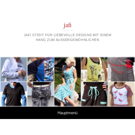
jafi
JAFI STEHT FÜR LIEBEVOLLE DESIGNS MIT EINEM
HANG ZUM AUSSERGEWÖHNLICHEN
Springe zum Inhalt
Hauptmenü