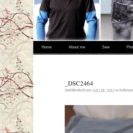
Springe zum Inhalt
Home
About me
Sew
Plo
_DSC2464
Veröffentlicht am
in Auflösu
JULI 28, 2017