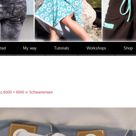
tted
My way
Tutorials
Workshops
Shop
ng
6000 × 4000
in
Schwanensee