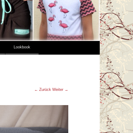
Lookbook
← Zurück
Weiter →