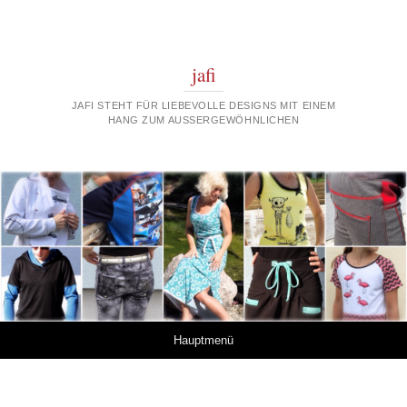
jafi
JAFI STEHT FÜR LIEBEVOLLE DESIGNS MIT EINEM
HANG ZUM AUSSERGEWÖHNLICHEN
Springe zum Inhalt
Hauptmenü