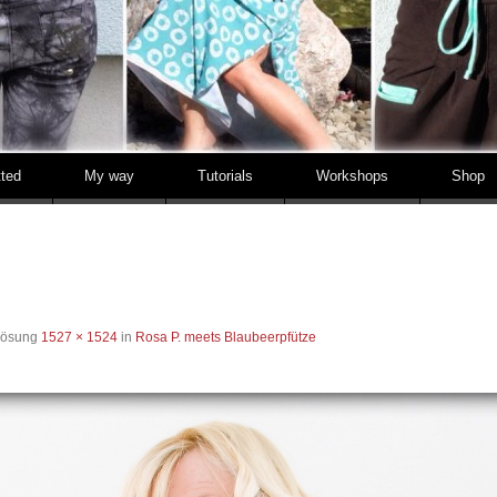
tted
My way
Tutorials
Workshops
Shop
flösung
1527 × 1524
in
Rosa P. meets Blaubeerpfütze