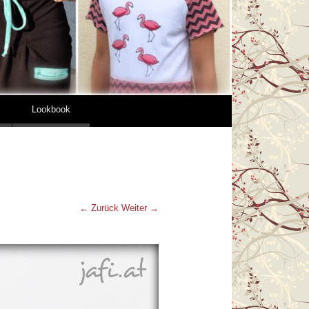
Lookbook
← Zurück
Weiter →