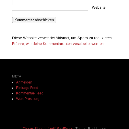
Website
Diese Website verwendet Akismet, um Spam zu reduzieren.
Erfahre, wie deine Kommentardaten verarbeitet werden.
META
Anmelden
Eintrags-Feed
Kommentar-Feed
WordPress.org
Dieses Blog läuft mit WordPress
|
Theme: Reddle von