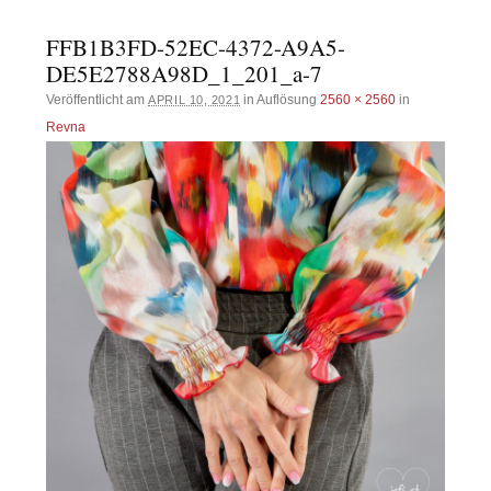
FFB1B3FD-52EC-4372-A9A5-
DE5E2788A98D_1_201_a-7
Veröffentlicht am
in Auflösung
2560 × 2560
in
APRIL 10, 2021
Revna