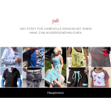
jafi
JAFI STEHT FÜR LIEBEVOLLE DESIGNS MIT EINEM
HANG ZUM AUSSERGEWÖHNLICHEN
Springe zum Inhalt
Hauptmenü