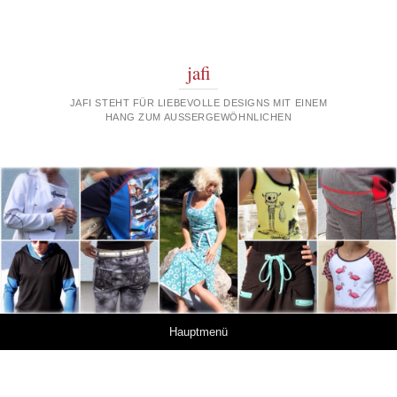
jafi
JAFI STEHT FÜR LIEBEVOLLE DESIGNS MIT EINEM
HANG ZUM AUSSERGEWÖHNLICHEN
Springe zum Inhalt
Hauptmenü