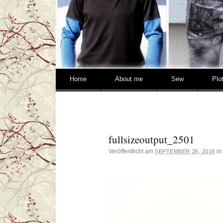
Springe zum Inhalt
Home
About me
Sew
Plo
fullsizeoutput_2501
Veröffentlicht am
in
SEPTEMBER 26, 2018