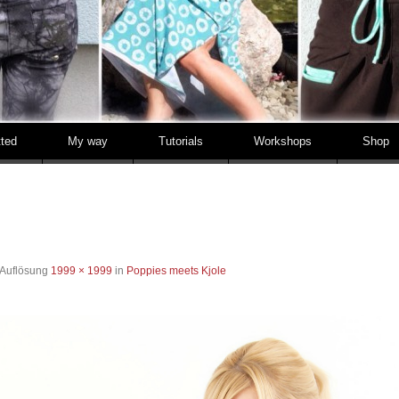
tted
My way
Tutorials
Workshops
Shop
 Auflösung
1999 × 1999
in
Poppies meets Kjole