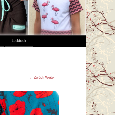
Lookbook
← Zurück
Weiter →