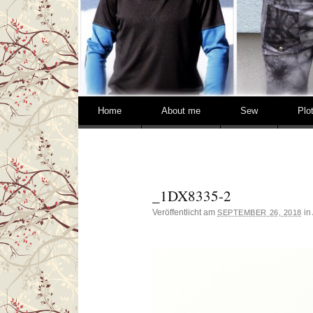
Springe zum Inhalt
Home
About me
Sew
Plo
_1DX8335-2
Veröffentlicht am
in
SEPTEMBER 26, 2018