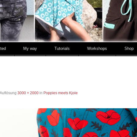
tted
My way
Tutorials
Workshops
Shop
 Auflösung
3000 × 2000
in
Poppies meets Kjole