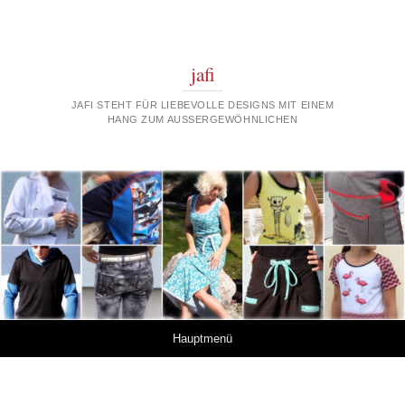
jafi
JAFI STEHT FÜR LIEBEVOLLE DESIGNS MIT EINEM
HANG ZUM AUSSERGEWÖHNLICHEN
Springe zum Inhalt
Hauptmenü