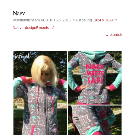
Naev
Veröffentlicht am
in Auflösung
1024 × 1024
in
AUGUST 26, 2015
Naev…designt! meets jafi
← Zurück