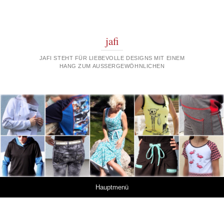
jafi
JAFI STEHT FÜR LIEBEVOLLE DESIGNS MIT EINEM
HANG ZUM AUSSERGEWÖHNLICHEN
Springe zum Inhalt
Hauptmenü