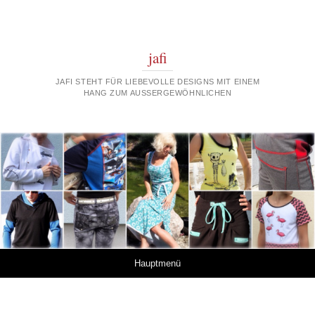
jafi
JAFI STEHT FÜR LIEBEVOLLE DESIGNS MIT EINEM
HANG ZUM AUSSERGEWÖHNLICHEN
Springe zum Inhalt
Hauptmenü