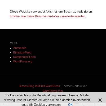
Diese Website verwendet Akismet, um Spam zu reduzieren.
Erfahre, wie deine Kommentardaten verarbeitet werden.
META
Anmelden
Eintrags-Feed
Kommentar-Feed
WordPress.org
Dieses Blog läuft mit WordPress
|
Theme: Reddle von
WordPress.com
.
Cookies erleichtern die Bereitstellung unserer Dienste. Mit der
Nutzung unserer Dienste erklären Sie sich damit einverstanden,
dass wir Cookies verwenden.
OK