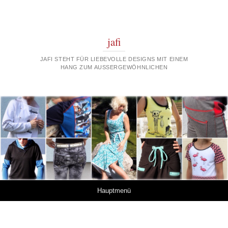
jafi
JAFI STEHT FÜR LIEBEVOLLE DESIGNS MIT EINEM
HANG ZUM AUSSERGEWÖHNLICHEN
Springe zum Inhalt
Hauptmenü