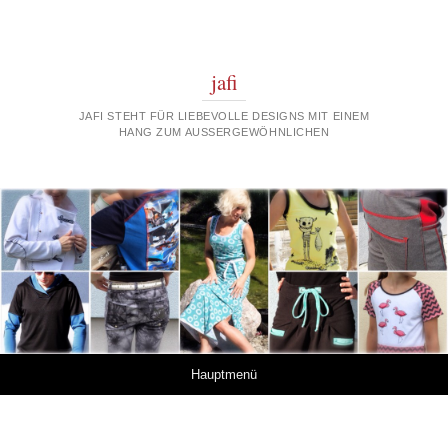
jafi
JAFI STEHT FÜR LIEBEVOLLE DESIGNS MIT EINEM
HANG ZUM AUSSERGEWÖHNLICHEN
Springe zum Inhalt
Hauptmenü