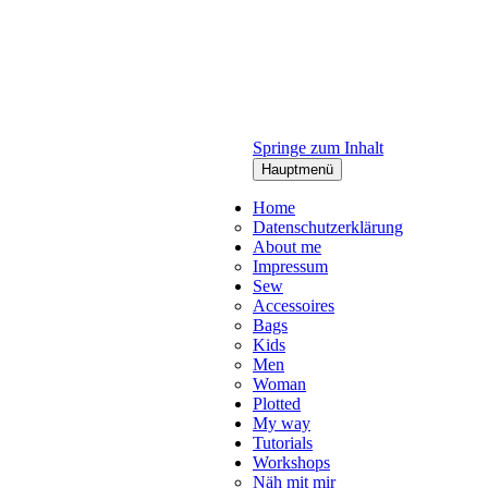
Springe zum Inhalt
Hauptmenü
Home
Datenschutzerklärung
About me
Impressum
Sew
Accessoires
Bags
Kids
Men
Woman
Plotted
My way
Tutorials
Workshops
Näh mit mir