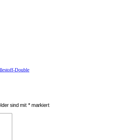
llestoff-Double
elder sind mit
*
markiert