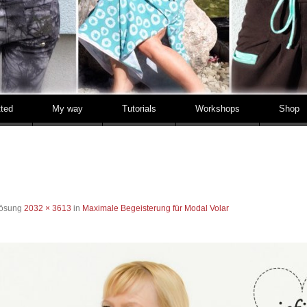
tted
My way
Tutorials
Workshops
Shop
lösung
2032 × 3613
in
Maximale Begeisterung für Modal Volar