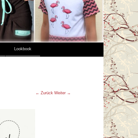
Lookbook
← Zurück
Weiter →