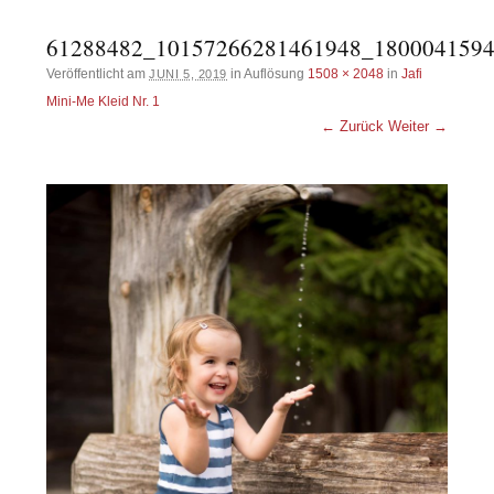
61288482_10157266281461948_180004159
Veröffentlicht am
in Auflösung
1508 × 2048
in
Jafi
JUNI 5, 2019
Mini-Me Kleid Nr. 1
← Zurück
Weiter →