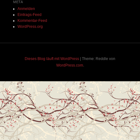
META
Anmelden
Eintrags-Feed
Kommentar-Feed
WordPress.org
Dieses Blog läuft mit WordPress
|
Theme: Reddle von
WordPress.com
.