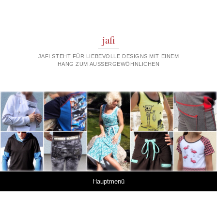
jafi
JAFI STEHT FÜR LIEBEVOLLE DESIGNS MIT EINEM
HANG ZUM AUSSERGEWÖHNLICHEN
Springe zum Inhalt
Hauptmenü